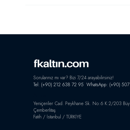
Sorularınız mı var? Bizi 7/24 arayabilirsiniz!
Tel: (+90) 212 638 72 95 WhatsApp: (+90) 507
Adres
Yeniçeriler Cad. Peykhane Sk. No:6 K:2/203 Büyük
Çemberlitaş
Fatih / İstanbul / TÜRKİYE