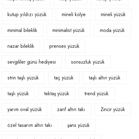
kutup yıldızı yüzük
mineli kolye
mineli yüzük
minimal bileklik
minimalist yüzük
moda yüzük
nazar bileklik
prenses yüzük
sevgililer günü hediyesi
sonsuzluk yüzük
strin taşlı yüzük
taç yüzük
taşlı altın yüzük
taşlı yüzük
tektaş yüzük
trend yüzük
yarım oval yüzük
zarif altın takı
Zincir yüzük
özel tasarım altın takı
şans yüzük