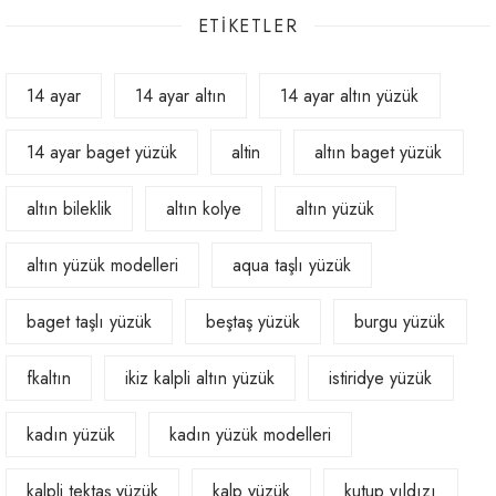
ETIKETLER
14 ayar
14 ayar altın
14 ayar altın yüzük
14 ayar baget yüzük
altin
altın baget yüzük
altın bileklik
altın kolye
altın yüzük
altın yüzük modelleri
aqua taşlı yüzük
baget taşlı yüzük
beştaş yüzük
burgu yüzük
fkaltın
ikiz kalpli altın yüzük
istiridye yüzük
kadın yüzük
kadın yüzük modelleri
kalpli tektaş yüzük
kalp yüzük
kutup yıldızı