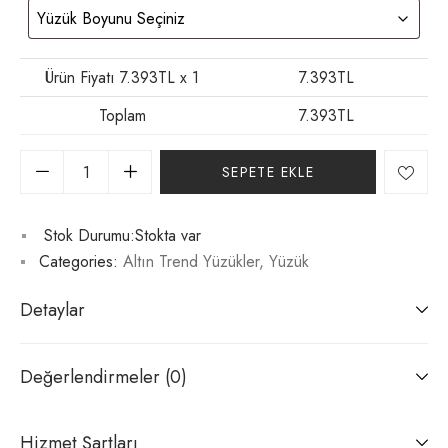
Ürün Fiyatı
7.393
TL x 1
7.393
TL
Toplam
7.393
TL
SEPETE EKLE
Stok Durumu:
Stokta var
Categories:
Altın Trend Yüzükler
,
Yüzük
Detaylar
Değerlendirmeler (0)
Hizmet Şartları