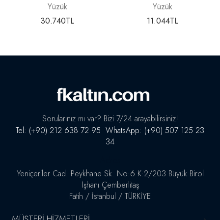
Yüzük
Yüzük
30.740
TL
11.044
TL
Sorularınız mı var? Bizi 7/24 arayabilirsiniz!
Tel: (+90) 212 638 72 95 WhatsApp: (+90) 507 125 23
34
Adres
Yeniçeriler Cad. Peykhane Sk. No:6 K:2/203 Büyük Birol
İşhanı Çemberlitaş
Fatih / İstanbul / TÜRKİYE
MÜŞTERI HIZMETLERI