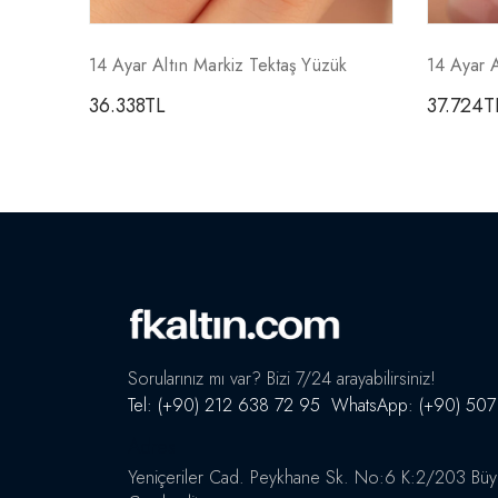
14 Ayar Altın Markiz Tektaş Yüzük
14 Ayar A
36.338
TL
37.724
T
Sorularınız mı var? Bizi 7/24 arayabilirsiniz!
Tel: (+90) 212 638 72 95 WhatsApp: (+90) 507
Adres
Yeniçeriler Cad. Peykhane Sk. No:6 K:2/203 Büyük