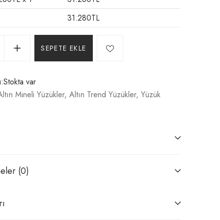
31.280
TL
SEPETE EKLE
:
Stokta var
Altın Mineli Yüzükler
,
Altın Trend Yüzükler
,
Yüzük
eler (0)
rı