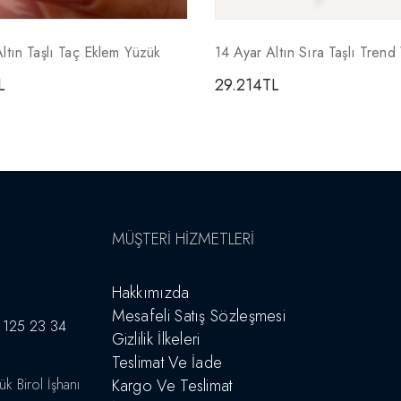
ltın Taşlı Taç Eklem Yüzük
14 Ayar Altın Sıra Taşlı Trend
L
29.214
TL
MÜŞTERI HIZMETLERI
Hakkımızda
Mesafeli Satış Sözleşmesi
 125 23 34
Gizlilik İlkeleri
Teslimat Ve İade
 Birol İşhanı
Kargo Ve Teslimat