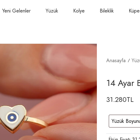
Yeni Gelenler
Yüzük
Kolye
Bileklik
Küpe
Anasayfa
Yüz
14 Ayar B
31.280
TL
Ürün Fiyatı
31.