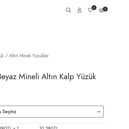
0
0
ük
Altın Mineli Yüzükler
eyaz Mineli Altın Kalp Yüzük
280
TL x 1
31.280
TL