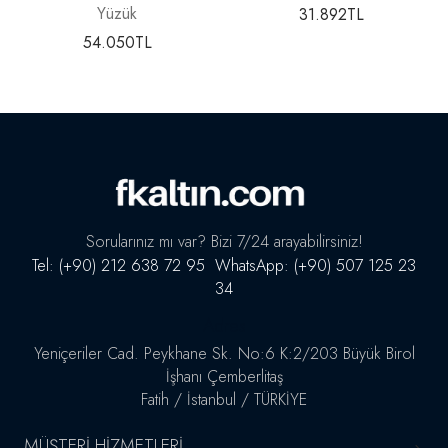
Yüzük
31.892
TL
54.050
TL
Sorularınız mı var? Bizi 7/24 arayabilirsiniz!
Tel: (+90) 212 638 72 95 WhatsApp: (+90) 507 125 23
34
Adres
Yeniçeriler Cad. Peykhane Sk. No:6 K:2/203 Büyük Birol
İşhanı Çemberlitaş
Fatih / İstanbul / TÜRKİYE
MÜŞTERI HIZMETLERI